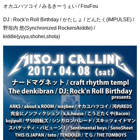
オカユハツコイ / みるきーうぇい / FouFou
DJ : Rock’n Roll Birthday / かたしょ / どんたく(IMPULSE) /
野垣内 悠(Synchronized Rockers/kiddle) /
kiddle(yuya,shohei,shota)