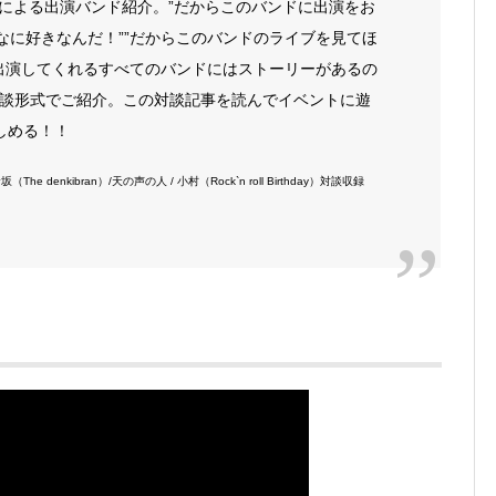
の主催者による出演バンド紹介。”だからこのバンドに出演をお
なに好きなんだ！””だからこのバンドのライブを見てほ
OTに出演してくれるすべてのバンドにはストーリーがあるの
談形式でご紹介。この対談記事を読んでイベントに遊
楽しめる！！
 倉坂（The denkibran）/天の声の人 / 小村（Rock`n roll Birthday）対談収録