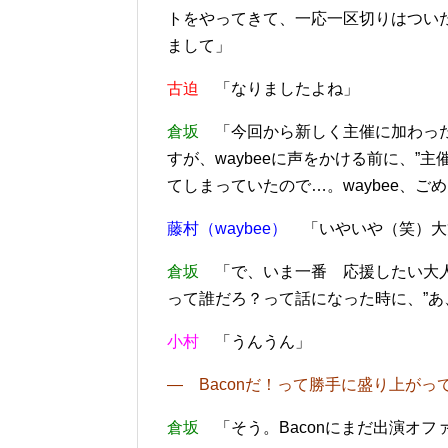
トをやってきて、一応一区切りはつい
まして」
古迫
「なりましたよね」
倉坂
「今回から新しく主催に加わったし
すが、waybeeに声をかける前に、”
てしまっていたので…。waybee、ごめ
藤村（waybee）
「いやいや（笑）大
倉坂
「で、いま一番 応援したい大人
って誰だろ？って話になった時に、”あ、
小村
「うんうん」
― Baconだ！って勝手に盛り上がっ
倉坂
「そう。Baconにまだ出演オフ