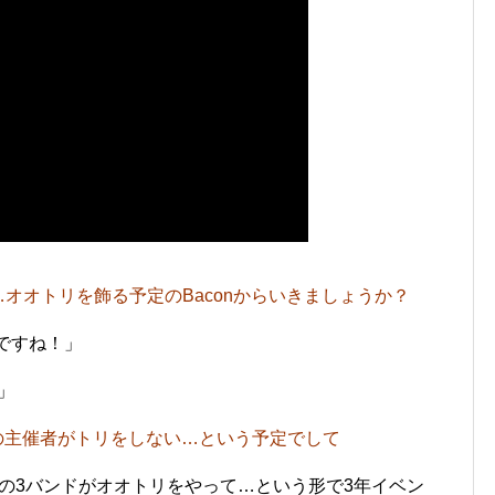
最後…オオトリを飾る予定のBaconからいきましょうか？
ですね！」
」
来の主催者がトリをしない…という予定でして
3バンドがオオトリをやって…という形で3年イベン