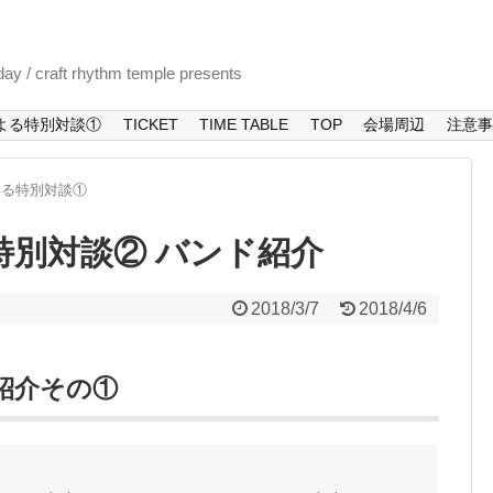
day / craft rhythm temple presents
催者による特別対談①
TICKET
TIME TABLE
TOP
会場周辺
注意事
者による特別対談①
018 特別対談② バンド紹介
2018/3/7
2018/4/6
演者紹介その①