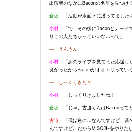
出演者のなかにBaconの名前を見つけ
倉坂
「活動が水面下に潜ってましたも
小村
「で、その後にBaconとナード
りこの人たちかっこいいな…って」
― うんうん
小村
「あのライブを見てまた応援した
良かったからBaconがオオトリっていう
― しっくりきた？
小村
「しっくりきましたね！」
倉坂
「じゃ、古迫くんはBaconって
古迫
「僕は逆に…なんですけど、昔のB
んですけど。だからMISOJI~をやり