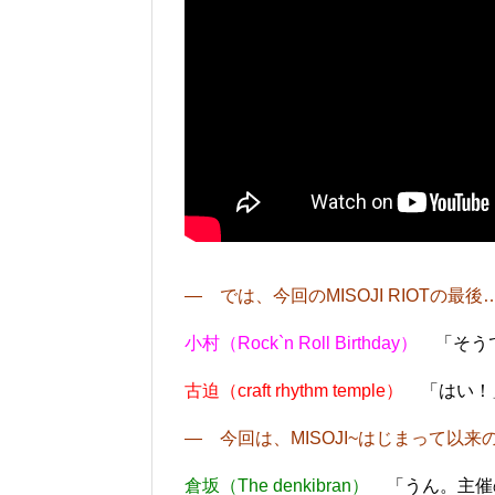
― では、今回のMISOJI RIOTの
小村（Rock`n Roll Birthday）
「そう
古迫（craft rhythm temple）
「はい！
― 今回は、MISOJI~はじまって以
倉坂（The denkibran）
「うん。主催の