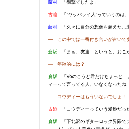
藤村
「衝撃でしたよ」
古迫
「”
ヤッバッイ人”っていうのは
藤村
「久々に自分の想像を超えた…
― この中では一番付き合いが古いで
倉坂
「まぁ、友達…というと、おこが
― 年齢的には？
倉坂
「Voのこうど君だけちょっと上
ィーって言ってる人、いなくなったね
― コウディーはもういないでしょ！
古迫
「コウディーっていう愛称だっ
倉坂
「下北沢のギターロック界隈でブ