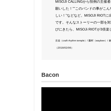
MISOJI CALLINGから恒例
願いした！””このバンドの事がこん
しい！”などなど。MISOJI RI
です。そんなストーリーの一部を対
びにきたら、MISOJi RIOTが3倍
古迫（craft rhythm temple）/ 藤村（waybee）/
（2018/02/06）
Bacon