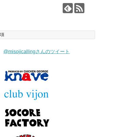
項
@misojicallingさんのツイート