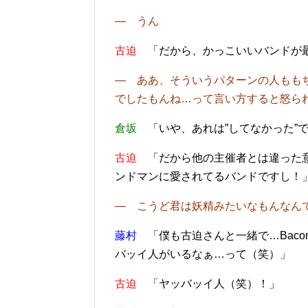
― うん
古迫
「だから、かっこいいバンドが最
― ああ、そういうパターンの人もも
でしたもんね…って言い方すると怒ら
倉坂
「いや、あれは”してなかった”
古迫
「だから他の主催者とは違った意
ンドマンに愛されてるバンドですし！
― こうど君は妖精みたいなもんなん
藤村
「僕も古迫さんと一緒で…Baco
バッイ人がいるなぁ…って（笑）」
古迫
「
ヤッバッイ人（笑）！
」